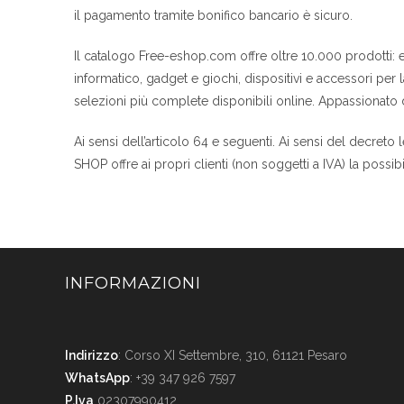
il pagamento tramite bonifico bancario è sicuro.
Il catalogo Free-eshop.com offre oltre 10.000 prodotti: e
informatico, gadget e giochi, dispositivi e accessori per l
selezioni più complete disponibili online. Appassionato di
Ai sensi dell’articolo 64 e seguenti. Ai sensi del decre
SHOP offre ai propri clienti (non soggetti a IVA) la possibil
INFORMAZIONI
Indirizzo
: Corso XI Settembre, 310, 61121 Pesaro
WhatsApp
: +39 347 926 7597
P.Iva
02307990412