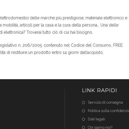
lettrodomestici delle marche più prestigiose, materiale elettronico e
a mobilità, articoli per la casa e la cura della persona… Una delle
 elettronica? Troverai tutto ciò di cui hai bisogno.
to legislativo n. 206/2005, contenuto nel Codice del Consumo, FREE
ità di restituire un prodotto entro 14 giorni dall’acquisto.
LINK RAPIDI
Servizio di consegna
Politica sulla confidenzia
Dati legali
Chi siamo noi?