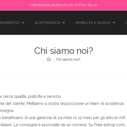
CONSEGNA GRATUITA IN TUTTA ITALIA
DOMESTICI
ELETTRONICA
MOBILITÀ E GIOCHI
Chi siamo noi?
>
Chi siamo noi?
cerca qualità, praticità e servizio.
ione del cliente. Mettiamo a vostra disposizione un team di assistenza
onsegna.
e beneficiano di una garanzia di 24 mesi (o 12 mesi per gli articoli IVA
li italiani. La consegna è assicurata da un corriere. Su Free-eshop.com,