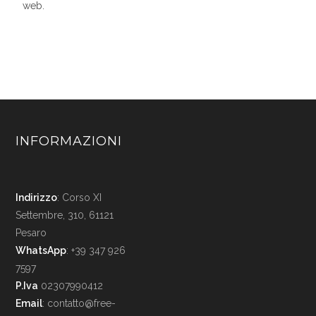
web.
INFORMAZIONI
Indirizzo
: Corso XI
Settembre, 310, 61121
Pesaro
WhatsApp
: +39 347 926
7597
P.Iva
02307990412
Email
:
contatto@free-