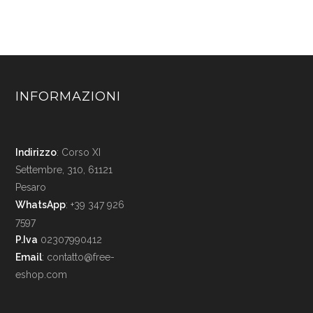
INFORMAZIONI
Indirizzo
: Corso XI
Settembre, 310, 61121
Pesaro
WhatsApp
: +39 347 926
7597
P.Iva
02307990412
Email
:
contatto@free-
eshop.com