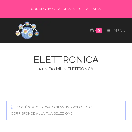
Salta
CONSEGNA GRATUITA IN TUTTA ITALIA
al
contenuto
0
MENU
ELETTRONICA
>
Prodotti
>
ELETTRONICA
NON È STATO TROVATO NESSUN PRODOTTO CHE
CORRISPONDE ALLA TUA SELEZIONE.