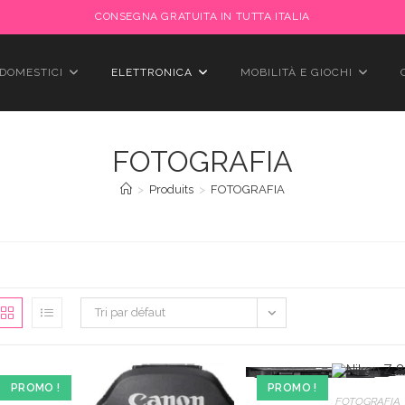
CONSEGNA GRATUITA IN TUTTA ITALIA
DOMESTICI
ELETTRONICA
MOBILITÀ E GIOCHI
FOTOGRAFIA
>
Produits
>
FOTOGRAFIA
Tri par défaut
PROMO !
PROMO !
FOTOGRAFIA