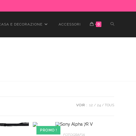
TOGGLE
CASA E DECORAZIONE
ACCESSORI
0
WEBSITE
SEARCH
VOIR :
12
24
TOUS
PROMO !
FOTOGRAFIA