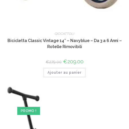
GIOCATTOLI
Bicicletta Classic Vintage 14″ – Navyblue – Da 3 a 6 Anni –
Rotelle Rimovibili
Le
€
209.00
Le
€
279.00
prix
prix
initial
actuel
Ajouter au panier
était :
est :
€279.00.
€209.00.
PROMO !