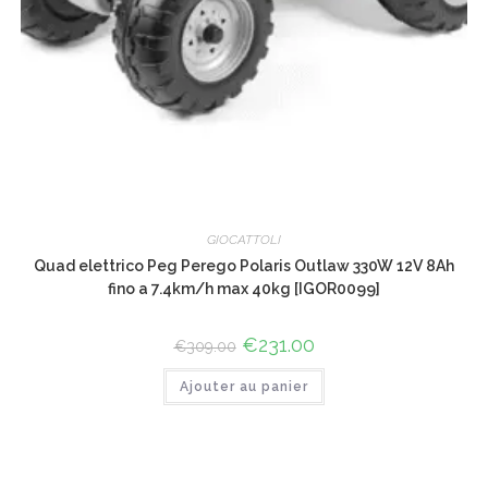
GIOCATTOLI
Quad elettrico Peg Perego Polaris Outlaw 330W 12V 8Ah
fino a 7.4km/h max 40kg [IGOR0099]
Le
€
231.00
Le
€
309.00
prix
prix
initial
actuel
Ajouter au panier
était :
est :
€309.00.
€231.00.