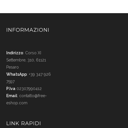
INFORMAZIONI
Indirizzo
: Corso XI
Settembre, 310, 61121
Pesaro
WhatsApp
: +39 347 926
7597
P.Iva
02307990412
Email
:
contatto@free-
eshop.com
LINK RAPIDI