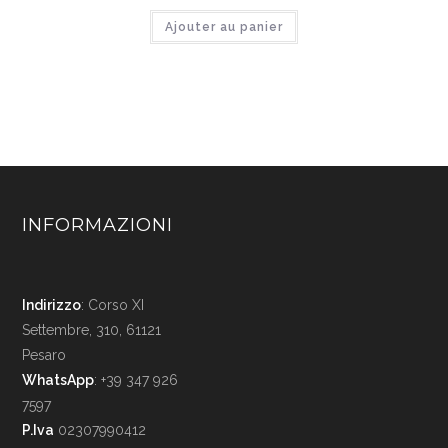
initial
actuel
Ajouter au panier
était :
est :
€3,400.00.
€2,720.00.
INFORMAZIONI
Indirizzo
: Corso XI
Settembre, 310, 61121
Pesaro
WhatsApp
: +39 347 926
7597
P.Iva
02307990412