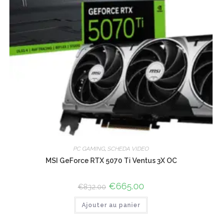
PC GAMING
,
SCHEDA VIDEO
MSI GeForce RTX 5070 Ti Ventus 3X OC
Le
€
665.00
Le
€
832.00
prix
prix
initial
actuel
Ajouter au panier
était :
est :
€832.00.
€665.00.