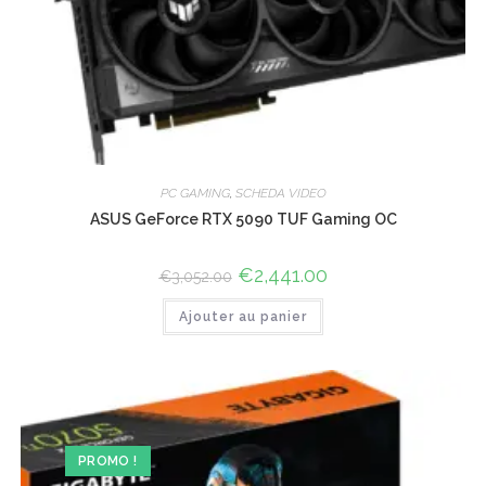
PC GAMING
,
SCHEDA VIDEO
ASUS GeForce RTX 5090 TUF Gaming OC
Le
€
2,441.00
Le
€
3,052.00
prix
prix
initial
actuel
Ajouter au panier
était :
est :
€3,052.00.
€2,441.00.
PROMO !