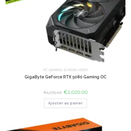
PC GAMING
,
SCHEDA VIDEO
GigaByte GeForce RTX 5080 Gaming OC
Le
€
1,020.00
Le
€
1,275.00
prix
prix
initial
actuel
Ajouter au panier
était :
est :
€1,275.00.
€1,020.00.