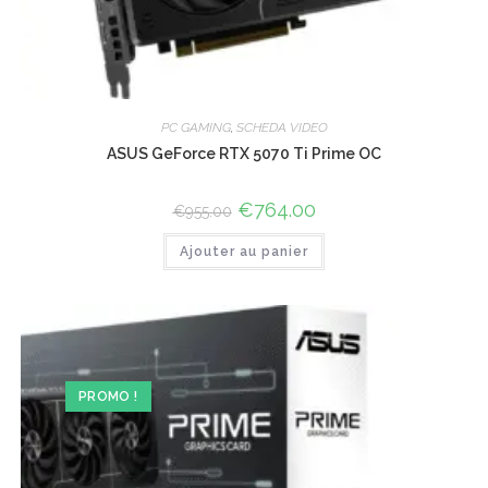
PC GAMING
,
SCHEDA VIDEO
ASUS GeForce RTX 5070 Ti Prime OC
Le
€
764.00
Le
€
955.00
prix
prix
initial
actuel
Ajouter au panier
était :
est :
€955.00.
€764.00.
PROMO !