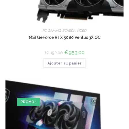
PC GAMING
,
SCHEDA VIDEO
MSI GeForce RTX 5080 Ventus 3X OC
Le
€
953.00
Le
€
1,192.00
prix
prix
initial
actuel
Ajouter au panier
était :
est :
€1,192.00.
€953.00.
PROMO !