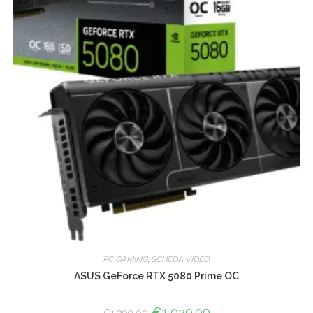
PC GAMING
,
SCHEDA VIDEO
ASUS GeForce RTX 5080 Prime OC
Le
€
1,039.00
Le