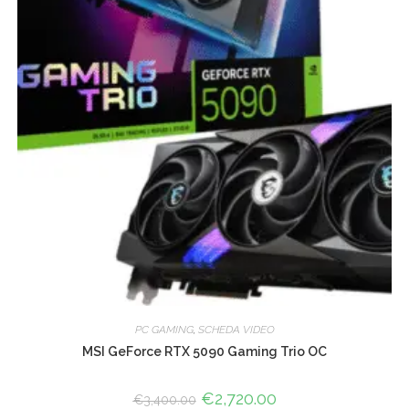
PC GAMING
,
SCHEDA VIDEO
MSI GeForce RTX 5090 Gaming Trio OC
Le
€
2,720.00
Le
€
3,400.00
prix
prix