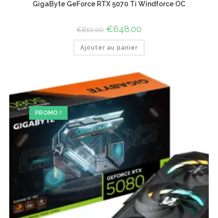
GigaByte GeForce RTX 5070 Ti Windforce OC
Le
€
648.00
Le
€
810.00
prix
prix
initial
actuel
Ajouter au panier
était :
est :
€810.00.
€648.00.
PROMO !