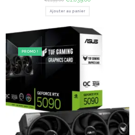
€
1,299.00
prix
prix
initial
actuel
Ajouter au panier
était :
est :
€1,299.00.
€1,039.00.
PROMO !