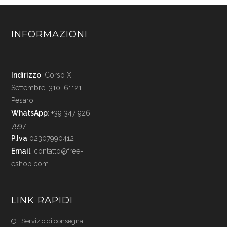
INFORMAZIONI
Indirizzo
: Corso XI
Settembre, 310, 61121
Pesaro
WhatsApp
: +39 347 926
7597
P.Iva
02307990412
Email
:
contatto@free-
eshop.com
LINK RAPIDI
Servizio di consegna