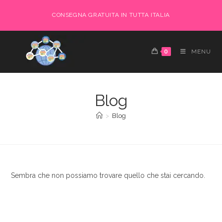
Salta
CONSEGNA GRATUITA IN TUTTA ITALIA
al
contenuto
0
MENU
Blog
>
Blog
Sembra che non possiamo trovare quello che stai cercando.