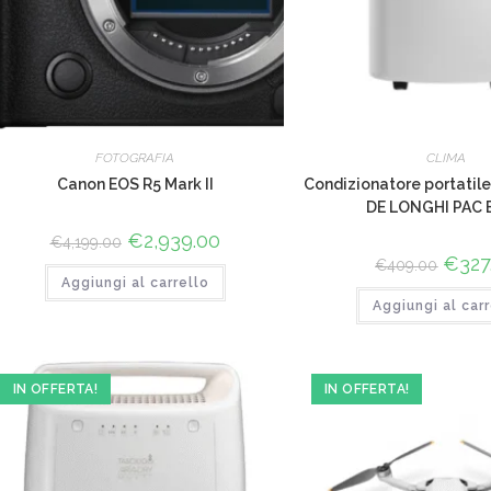
FOTOGRAFIA
CLIMA
Canon EOS R5 Mark II
Condizionatore portati
DE LONGHI PAC 
Il
€
2,939.00
Il
€
4,199.00
prezzo
prezzo
Il
€
327
€
409.00
originale
attuale
prezz
Aggiungi al carrello
era:
è:
origina
€4,199.00.
€2,939.00.
Aggiungi al carr
era:
€409.
IN OFFERTA!
IN OFFERTA!