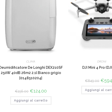
CLIMA
DRONI
Deumidificatore De Longhi DEX210SF
DJI Mini 4 Pro (DJI
250W 40dB 26m2 2.1l Bianco grigio
[0148510204]
Il
€
594
€
849.00
prezz
origina
Il
€
124.00
Il
Aggiungi al carr
era:
€
156.00
prezzo
prezzo
€849.0
originale
attuale
Aggiungi al carrello
era:
è:
€156.00.
€124.00.