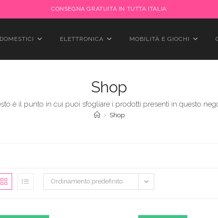
CONSEGNA GRATUITA IN TUTTA ITALIA
DOMESTICI
ELETTRONICA
MOBILITÀ E GIOCHI
Shop
to è il punto in cui puoi sfogliare i prodotti presenti in questo neg
>
Shop
Ordinamento predefinito