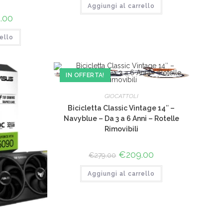
Aggiungi al carrello
era:
è:
€955.00.
€764.00.
.00
Il
o
prezzo
le
attuale
ello
è:
0.
€559.00.
IN OFFERTA!
GIOCATTOLI
Bicicletta Classic Vintage 14″ –
Navyblue – Da 3 a 6 Anni – Rotelle
Rimovibili
Il
€
209.00
Il
€
279.00
prezzo
prezzo
originale
attuale
Aggiungi al carrello
era:
è:
€279.00.
€209.00.