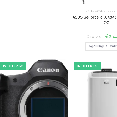
PC GAMING
,
SCHEDA
ASUS GeForce RTX 5090
OC
Il
€
2,4
€
3,052.00
prezzo
origina
Aggiungi al carr
era:
€3,052
IN OFFERTA!
IN OFFERTA!