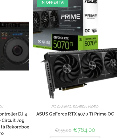
IN OFFERTA!
WEB
DJ
PC GAMING
,
SCHEDA VIDEO
troller DJ 4
ASUS GeForce RTX 5070 Ti Prime OC
 Circuit Jog
ità Rekordbox
Il
€
764.00
Il
€
955.00
ro
prezzo
prezzo
originale
attuale