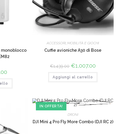
ACCESSORI
,
MOBILITÀ E GIOCHI
le monoblocco
Cuffie avioniche A30 di Bose
EM82
Il
€
1,007.00
Il
€
1,439.00
prezzo
prezzo
.00
Il
originale
attuale
o
prezzo
Aggiungi al carrello
era:
è:
le
attuale
€1,439.00.
€1,007.00.
ello
è:
00.
€327.00.
IN OFFERTA!
DRONI
DJI Mini 4 Pro Fly More Combo (DJI RC 2)