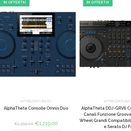
IN OFFERTA!
IN OFFERTA!
ATTREZZATURA DJ
ATTREZZATURA 
AlphaTheta Consolle Omnis Duo
AlphaTheta DDJ-GRV6 Con
Canali Funzione Groove
Wheel Grandi Compatibil
Il
€
1,119.00
Il
€
1,399.00
prezzo
prezzo
e Serato DJ P
originale
attuale