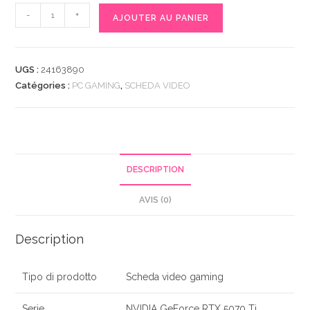
quantité
-
+
AJOUTER AU PANIER
de
GigaByte
GeForce
UGS :
24163890
RTX
Catégories :
PC GAMING
,
SCHEDA VIDEO
5070
Ti
Windforce
OC
DESCRIPTION
AVIS (0)
Description
Tipo di prodotto
Scheda video gaming
Serie
NVIDIA GeForce RTX 5070 Ti