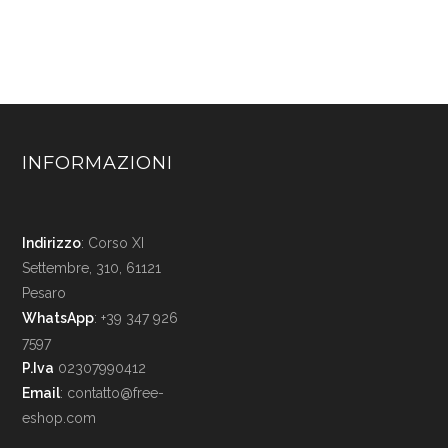
INFORMAZIONI
Indirizzo
: Corso XI
Settembre, 310, 61121
Pesaro
WhatsApp
: +39 347 926
7597
P.Iva
02307990412
Email
:
contatto@free-
eshop.com