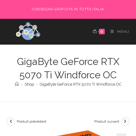
Skip
CONSEGNA GRATUITA IN TUTTA ITALIA
to
content
0
MENU
GigaByte GeForce RTX
5070 Ti Windforce OC
>
Shop
>
GigaByte GeForce RTX 5070 Ti Windforce OC
Produit précédent
Produit suivant