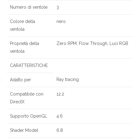
Numero di ventole
3
Colore della
nero
ventola
Proprietà della
Zero RPM, Flow Through, Luci RGB
ventola
CARATTERISTICHE
Ray tracing
Adatto per
Compatibile con
12.2
DirectX
Supporto OpenGL
4.6
Shader Model
6.8