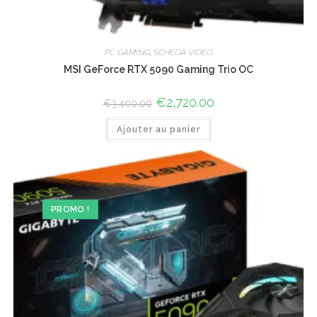
PC GAMING
,
SCHEDA VIDEO
MSI GeForce RTX 5090 Gaming Trio OC
Le
€
2,720.00
Le
€
3,400.00
prix
prix
initial
actuel
Ajouter au panier
était :
est :
€3,400.00.
€2,720.00.
PROMO !