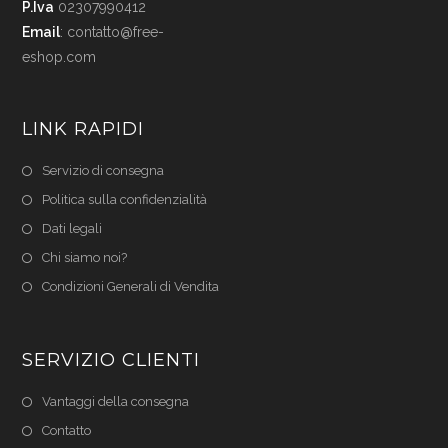
P.Iva
02307990412
Email
:
contatto@free-
eshop.com
LINK RAPIDI
Servizio di consegna
Politica sulla confidenzialità
Dati legali
Chi siamo noi?
Condizioni Generali di Vendita
SERVIZIO CLIENTI
Vantaggi della consegna
Contatto