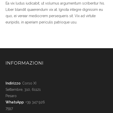
Ea vix ludus iudicabit, ut volumus argumentum scribentur his.
Liber blandit quaerendum vix at. Ignota integre dignissim eu
quo, ei verear mediocrem persequeris sit. Vix ad virtute
euripidis, in aperiam periculis patrioque usu.
INFORMAZIONI
Indirizzo
: Corso XI
Settembre, 310, 61121
Pesaro
WhatsApp
: +39 347 926
7597