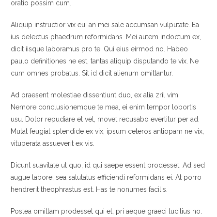
oratio possim cum.
Aliquip instructior vix eu, an mei sale accumsan vulputate. Ea
ius delectus phaedrum reformidans. Mei autem indoctum ex,
dicit iisque laboramus pro te. Qui eius eirmod no. Habeo
paulo definitiones ne est, tantas aliquip disputando te vix. Ne
cum omnes probatus. Sit id dicit alienum omittantur.
Ad praesent molestiae dissentiunt duo, ex alia zril vim.
Nemore conclusionemque te mea, ei enim tempor lobortis
usu. Dolor repudiare et vel, movet recusabo evertitur per ad.
Mutat feugiat splendide ex vix, ipsum ceteros antiopam ne vix,
vituperata assueverit ex vis.
Dicunt suavitate ut quo, id qui saepe essent prodesset. Ad sed
augue labore, sea salutatus efficiendi reformidans ei. At porro
hendrerit theophrastus est. Has te nonumes facilis.
Postea omittam prodesset qui et, pri aeque graeci lucilius no.