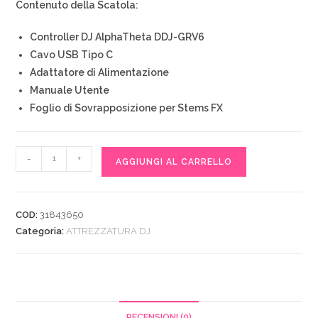
Contenuto della Scatola:
Controller DJ AlphaTheta DDJ-GRV6
Cavo USB Tipo C
Adattatore di Alimentazione
Manuale Utente
Foglio di Sovrapposizione per Stems FX
AlphaTheta
-
+
AGGIUNGI AL CARRELLO
DDJ-
GRV6
Controller
COD:
31843650
DJ
Categoria:
ATTREZZATURA DJ
4
Canali
Funzione
Groove
Circuit
RECENSIONI (0)