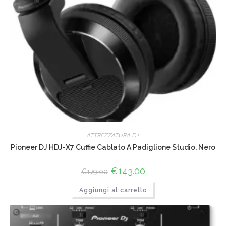
ATTREZZATURA DJ
Pioneer DJ HDJ-X7 Cuffie Cablato A Padiglione Studio, Nero
Il
€
143.00
Il
€
179.00
prezzo
prezzo
originale
attuale
Aggiungi al carrello
era:
è:
€179.00.
€143.00.