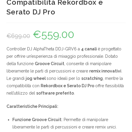
Compatibilità Rekordbox e
Serato DJ Pro
€
559.00
Il
Il
€
699.00
prezzo
prezzo
originale
attuale
era:
è:
€699.00.
€559.00.
Controller DJ AlphaTheta DDJ-GRV6 a
4 canali
è progettato
per offrire un’esperienza di mixaggio professionale. Dotato
della funzione
Groove Circuit
, consente di manipolare
liberamente le parti di percussioni e creare
remix innovativi
.
Le grandi
jog wheel
sono ideali per lo
scratching
, mentre la
compatibilità con
Rekordbox e Serato DJ Pro
offre flessibilità
nell’utilizzo del
software preferito
.
Caratteristiche Principali:
Funzione Groove Circuit:
Permette di manipolare
liberamente le parti di percussioni e creare remix unici.