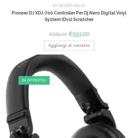
ATTREZZATURA DJ
Pioneer DJ XDJ-700 Controller Per Dj Nero Digital Vinyl
System (Dvs) Scratcher
Il
€
551.00
Il
€
689.00
prezzo
prezzo
originale
attuale
Aggiungi al carrello
era:
è:
€689.00.
€551.00.
IN OFFERTA!