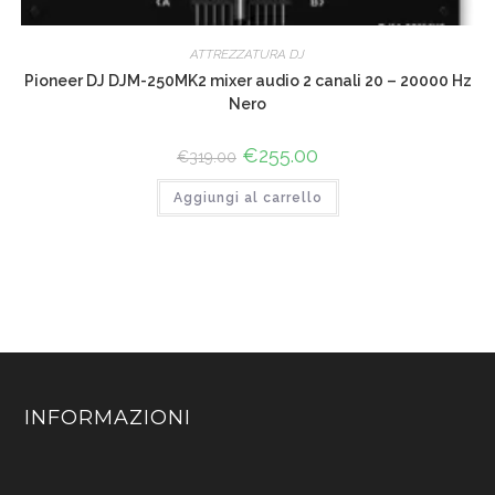
ATTREZZATURA DJ
Pioneer DJ DJM-250MK2 mixer audio 2 canali 20 – 20000 Hz
Nero
Il
€
255.00
Il
€
319.00
prezzo
prezzo
originale
attuale
Aggiungi al carrello
era:
è:
€319.00.
€255.00.
INFORMAZIONI