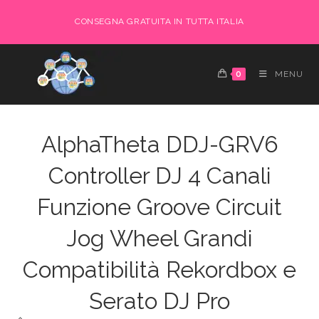
Salta
CONSEGNA GRATUITA IN TUTTA ITALIA
al
contenuto
0
MENU
AlphaTheta DDJ-GRV6
Controller DJ 4 Canali
Funzione Groove Circuit
Jog Wheel Grandi
Compatibilità Rekordbox e
Serato DJ Pro