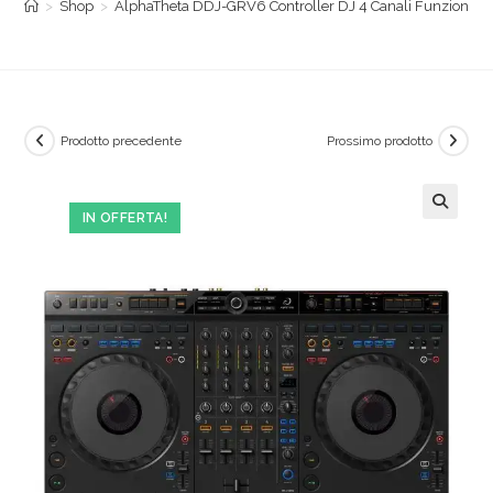
>
Shop
>
AlphaTheta DDJ-GRV6 Controller DJ 4 Canali Funzione Gro
Prodotto precedente
Prossimo prodotto
IN OFFERTA!