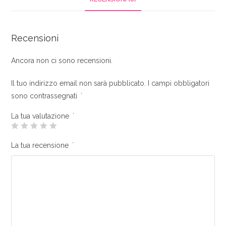
Jog
Wheel
Grandi
Recensioni
Compatibilità
Rekordbox
Ancora non ci sono recensioni.
e
Il tuo indirizzo email non sarà pubblicato.
I campi obbligatori
Serato
sono contrassegnati
*
DJ
Pro
La tua valutazione
*
quantità
La tua recensione
*