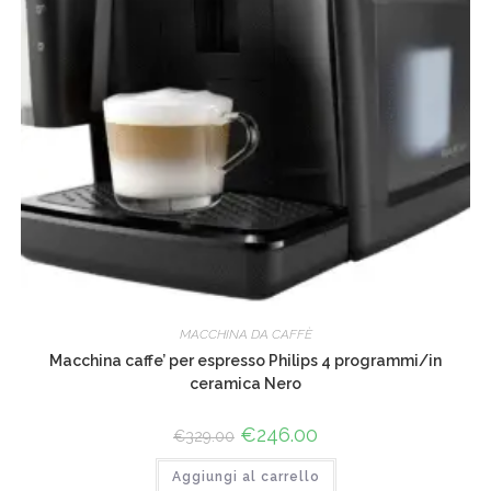
MACCHINA DA CAFFÈ
Macchina caffe’ per espresso Philips 4 programmi/in
ceramica Nero
Il
€
246.00
Il
€
329.00
prezzo
prezzo
originale
attuale
Aggiungi al carrello
era:
è: