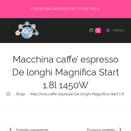
Salta
CONSEGNA GRATUITA IN TUTTA ITALIA
al
contenuto
0
MENU
Macchina caffe’ espresso
De longhi Magnifica Start
1.8l 1450W
>
Shop
>
Macchina caffe’ espresso De longhi Magnifica Start 1.8l 
Prodotto precedente
Prossimo prodotto