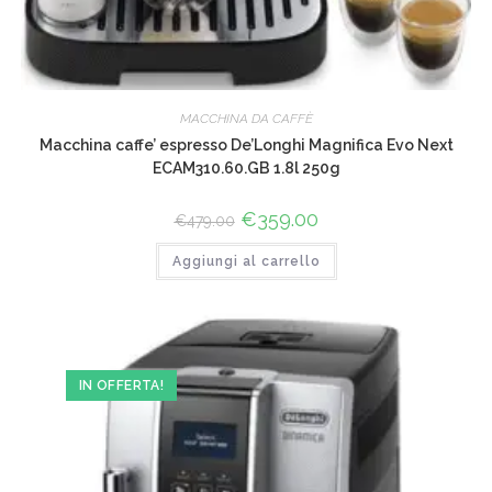
MACCHINA DA CAFFÈ
Macchina caffe’ espresso De’Longhi Magnifica Evo Next
ECAM310.60.GB 1.8l 250g
Il
€
359.00
Il
€
479.00
prezzo
prezzo
originale
attuale
Aggiungi al carrello
era:
è:
€479.00.
€359.00.
IN OFFERTA!