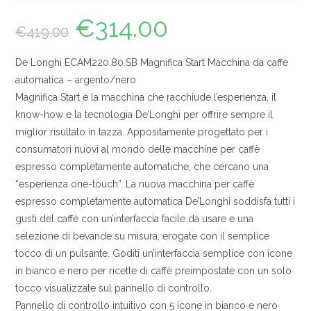
€
314.00
Il
Il
€
419.00
prezzo
prezzo
originale
attuale
era:
è:
€419.00.
€314.00.
De Longhi ECAM220.80.SB Magnifica Start Macchina da caffè
automatica – argento/nero
Magnifica Start è la macchina che racchiude l’esperienza, il
know-how e la tecnologia De’Longhi per offrire sempre il
miglior risultato in tazza. Appositamente progettato per i
consumatori nuovi al mondo delle macchine per caffè
espresso completamente automatiche, che cercano una
“esperienza one-touch”. La nuova macchina per caffè
espresso completamente automatica De’Longhi soddisfa tutti i
gusti del caffè con un’interfaccia facile da usare e una
selezione di bevande su misura, erogate con il semplice
tocco di un pulsante. Goditi un’interfaccia semplice con icone
in bianco e nero per ricette di caffè preimpostate con un solo
tocco visualizzate sul pannello di controllo.
Pannello di controllo intuitivo con 5 icone in bianco e nero