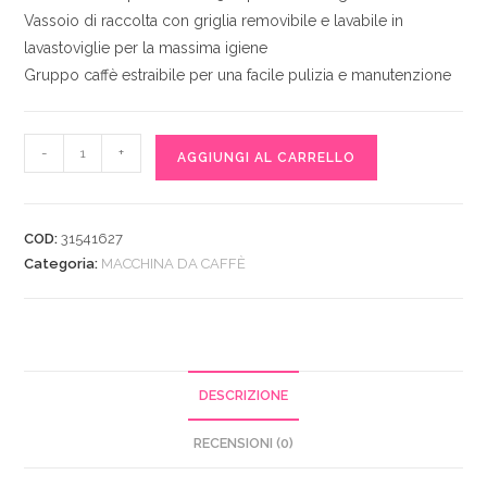
Vassoio di raccolta con griglia removibile e lavabile in
lavastoviglie per la massima igiene
Gruppo caffè estraibile per una facile pulizia e manutenzione
Macchina
-
+
AGGIUNGI AL CARRELLO
caffe'
espresso
De
COD:
31541627
longhi
Categoria:
MACCHINA DA CAFFÈ
Magnifica
Start
1.8l
1450W
quantità
DESCRIZIONE
RECENSIONI (0)