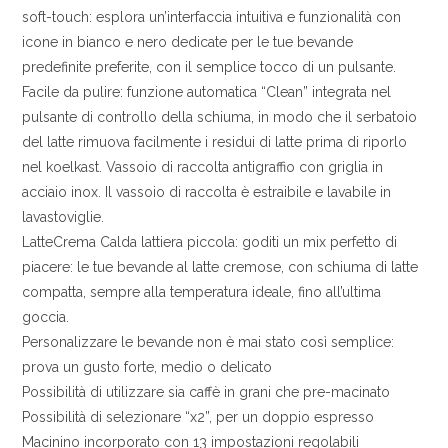
soft-touch: esplora un’interfaccia intuitiva e funzionalità con
icone in bianco e nero dedicate per le tue bevande
predefinite preferite, con il semplice tocco di un pulsante.
Facile da pulire: funzione automatica “Clean” integrata nel
pulsante di controllo della schiuma, in modo che il serbatoio
del latte rimuova facilmente i residui di latte prima di riporlo
nel koelkast. Vassoio di raccolta antigraffio con griglia in
acciaio inox. Il vassoio di raccolta è estraibile e lavabile in
lavastoviglie.
LatteCrema Calda lattiera piccola: goditi un mix perfetto di
piacere: le tue bevande al latte cremose, con schiuma di latte
compatta, sempre alla temperatura ideale, fino all’ultima
goccia.
Personalizzare le bevande non è mai stato così semplice:
prova un gusto forte, medio o delicato
Possibilità di utilizzare sia caffè in grani che pre-macinato
Possibilità di selezionare “x2”, per un doppio espresso
Macinino incorporato con 13 impostazioni regolabili