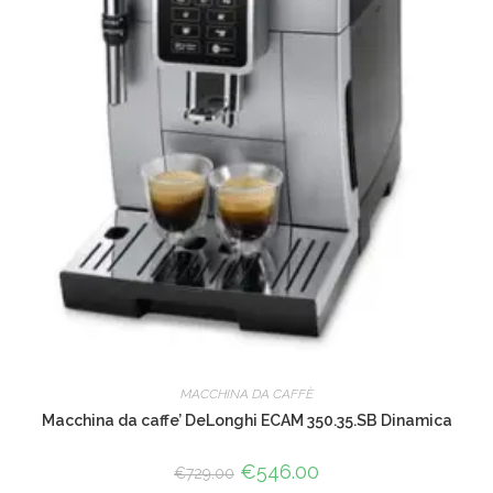
MACCHINA DA CAFFÈ
Macchina da caffe’ DeLonghi ECAM 350.35.SB Dinamica
Il
€
546.00
Il
€
729.00
prezzo
prezzo