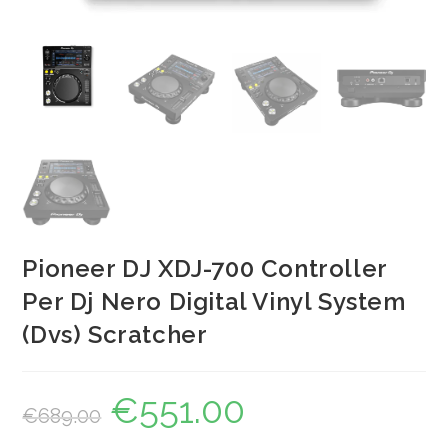
Pioneer DJ XDJ-700 Controller
Per Dj Nero Digital Vinyl System
(Dvs) Scratcher
€
551.00
Il
Il
€
689.00
prezzo
prezzo
originale
attuale
era:
è: