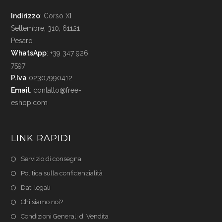
Indirizzo
: Corso XI
Settembre, 310, 61121
Pesaro
WhatsApp
: +39 347 926
7597
P.Iva
02307990412
Email
:
contatto@free-
eshop.com
LINK RAPIDI
Servizio di consegna
Politica sulla confidenzialità
Dati legali
Chi siamo noi?
Condizioni Generali di Vendita