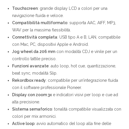
Touchscreen
: grande display LCD a colori per una
navigazione fluida e veloce.
Compatibilità multiformato
: supporta AAC, AIFF, MP3,
WAV per la massima flessibilità.
Connettività completa
: USB tipo A e B, LAN, compatibile
con Mac, PC, dispositivi Apple e Android.
Jog wheel da 206 mm
con modalità CDJ e vinile per un
controllo tattile preciso.
Funzioni avanzate
: auto loop, hot cue, quantizzazione,
beat sync, modalità Slip.
Rekordbox ready
: compatibile per un’integrazione fluida
con il software professionale Pioneer.
Display con zoom 3x
e indicatori visivi per loop e cue ad
alta precisione.
Sistema semaforico
: tonalità compatibile visualizzata con
colori per mix armonici.
Active loop
: avvio automatico del loop alla fine delle