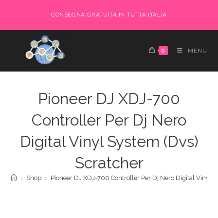
Salta
CONSEGNA GRATUITA IN TUTTA ITALIA
al
contenuto
0
MENU
Pioneer DJ XDJ-700
Controller Per Dj Nero
Digital Vinyl System (Dvs)
Scratcher
>
Shop
>
Pioneer DJ XDJ-700 Controller Per Dj Nero Digital Vinyl 