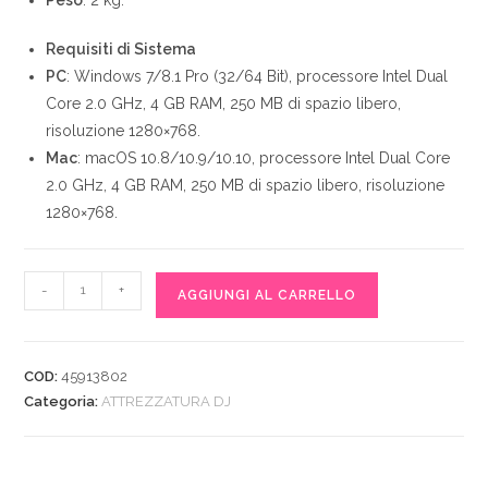
Requisiti di Sistema
PC
: Windows 7/8.1 Pro (32/64 Bit), processore Intel Dual
Core 2.0 GHz, 4 GB RAM, 250 MB di spazio libero,
risoluzione 1280×768.
Mac
: macOS 10.8/10.9/10.10, processore Intel Dual Core
2.0 GHz, 4 GB RAM, 250 MB di spazio libero, risoluzione
1280×768.
Pioneer
-
+
AGGIUNGI AL CARRELLO
DJ
XDJ-
700
COD:
45913802
Controller
Categoria:
ATTREZZATURA DJ
Per
Dj
Nero