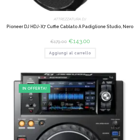
ATTREZZATURA DJ
Pioneer DJ HDJ-X7 Cuffie Cablato A Padiglione Studio, Nero
Il
€
143.00
Il
€
179.00
prezzo
prezzo
originale
attuale
Aggiungi al carrello
era:
è:
€179.00.
€143.00.
IN OFFERTA!