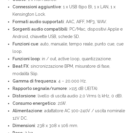
Connessioni aggiuntive
: 1 x USB (tipo B), 1 x LAN, 1 x
Kensington Lock.
Formati audio supportati
: AAC, AIFF, MP3, WAV.
Sorgenti audio compatibili
: PC/Mac, dispositivi Apple e
Android, chiavette USB, schede SD.
Funzioni cue
: auto, manuale, tempo reale, punto cue, cue
loop.
Funzioni loop
: in / out, active loop, quantizzazione.
Beat FX
: sincronizzazione BPM, misuratore di fase,
modalità Slip.
Gamma di frequenza
: 4 – 20.000 Hz.
Rapporto segnale/rumore
: >115 dB (JEITA).
Distorsione
: livello di uscita audio 2,0 Vrms (1 kHz, 0 dB).
Consumo energetico
: 21W.
Alimentazione
: adattatore AC 100-240V / uscita nominale
12V DC.
Dimensioni
: 238 x 308 x 106 mm.
Peso
: 2 kg.