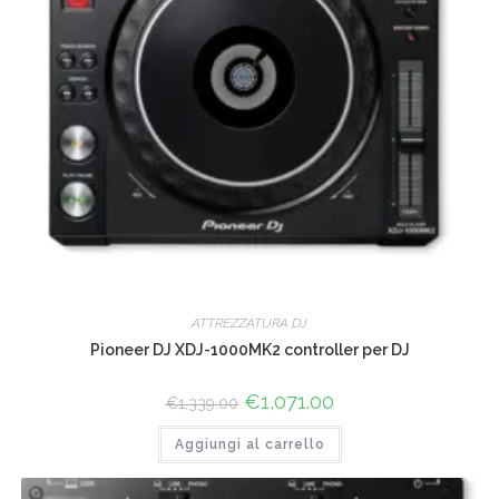
ATTREZZATURA DJ
Pioneer DJ XDJ-1000MK2 controller per DJ
Il
€
1,071.00
Il
€
1,339.00
prezzo
prezzo
originale
attuale
Aggiungi al carrello
era:
è:
€1,339.00.
€1,071.00.