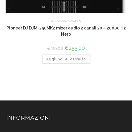
ATTREZZATURA DJ
Pioneer DJ DJM-250MK2 mixer audio 2 canali 20 – 20000 Hz
Nero
Il
€
255.00
Il
€
319.00
prezzo
prezzo
originale
attuale
Aggiungi al carrello
era:
è:
€319.00.
€255.00.
INFORMAZIONI