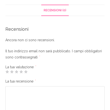
Digital
Vinyl
RECENSIONI (0)
System
(Dvs)
Scratcher
Recensioni
quantità
Ancora non ci sono recensioni.
Il tuo indirizzo email non sarà pubblicato.
I campi obbligatori
sono contrassegnati
*
La tua valutazione
*
La tua recensione
*