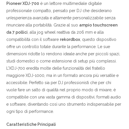
€689.00.
€551.00.
Pioneer XDJ-700
è un lettore multimediale digitale
professionale compatto, pensato per DJ che desiderano
un’esperienza avanzata e altamente personalizzabile senza
rinunciare alla portabilità. Grazie al suo
ampio touchscreen
da 7 pollici
, alla jog wheel reattiva da 206 mm e alla
compatibilità con il software
rekordbox
, questo dispositivo
offre un controllo totale durante la performance. Le sue
dimensioni ridotte lo rendono ideale anche per piccoli spazi,
studi domestici o come estensione di setup più complessi.
L’XDJ-700 eredita molte delle funzionalità del fratello
maggiore XDJ-1000, ma in un formato ancora più versatile e
accessibile. Perfetto sia per DJ professionisti che per chi
vuole fare un salto di qualità nel proprio modo di mixare, è
compatibile con una vasta gamma di dispositivi, formati audio
e software, diventando così uno strumento indispensabile per
ogni tipo di performance.
Caratteristiche Principali